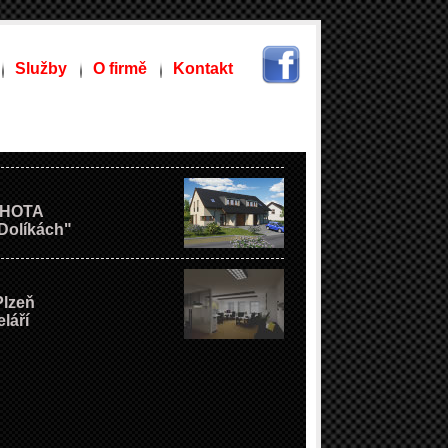
Služby
O firmě
Kontakt
 LHOTA
 Dolíkách"
Plzeň
láří