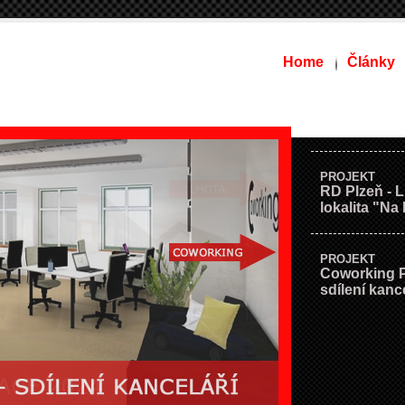
Home
Články
PROJEKT
RD Plzeň -
lokalita "Na
PROJEKT
Coworking 
sdílení kance