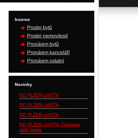
Inzerce
Prodej bytů
Prodej nemovitostí
Pronájem bytů
Pronájem kanceláří
Pronájem ostatní
Novinky
RD PLZEŇ-LHOTA
RD PLZEŇ-LHOTA
RD PLZEŇ-LHOTA
RD PLZEŇ-LHOTA: Zahájena
další etapa