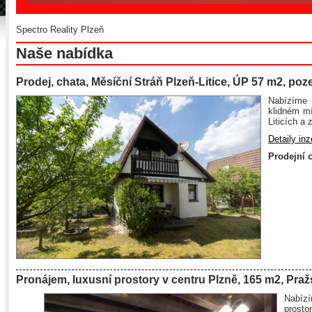
Spectro Reality Plzeň
Naše nabídka
Prodej, chata, Měsíční Stráň Plzeň-Litice, ÚP 57 m2, po
Nabízíme
klidném mí
Liticích a
Detaily inz
Prodejní 
Pronájem, luxusní prostory v centru Plzně, 165 m2, Pražs
Nabízí
prosto