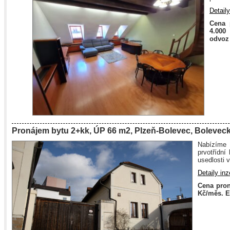
Detaily
Cena 
4.000
odvoz 
Pronájem bytu 2+kk, ÚP 66 m2, Plzeň-Bolevec, Boleveck
Nabízíme 
prvotřídní
usedlosti
Detaily inz
Cena pron
Kč/měs. E